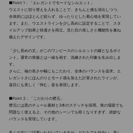
■Point 1：「エレガントでモードなシルエット」
ウエストに切り替えを入れることで、きちんと感を演出しつつ、
全体的にはほとんど絞らず、ゆったりとした着心地を実現してい
ます。また、ウエストラインを少し高めに設定することで、スタ
イルアップ効果と快適さを両立。見た目の美しさと機能性を兼ね
備えたデザインです。
「少し長めの丈」がこのワンピースのシルエットの鍵となるポイ
ント。通常の喪服とは一線を画す、洗練された印象を生み出しま
す。
さらに、袖の長さや幅にもこだわり、全体のバランスを追求。エ
レガントさにほんのりとモード感を加えた計算されたラインが、
遠目にも美しく「悼む」姿を表現します。
■Point 2：「こだわりの襟元」
襟元には黒のチュール素材と3本のステッチを採用。喪の場面でも
問題なく使える上、その他のシーンでも暗くなりすぎず、絶妙な
バランスを実現しています。
多くの方にご試着いただいていますが、どなたでも似合い、美し