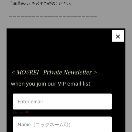
「洗濯表示」を必ずご確認ください。
ーーーーーーーーーーーーーーーーーーーーーーー
＼IN HER VOICE／
×
ーVoice 01｜40代 ご購入者様
「ようやく理想の喪服に出会えました。」
百貨店やネットで何年も探しても、本当に気に入るデザインが見
つかりませんでした。MO//REIに出会い、「これだ」と思えた一
着。いつ何があっても安心して臨めるという気持ちになりまし
た。
ーVoice 02｜50代 ご購入者様
「体型や年齢を問わず、美しく見せてくれます。」
上品で失礼のない装いができるだけでなく、着心地も抜群。デザ
インや素材の美しさに惹かれ、安心して着られる一着になりまし