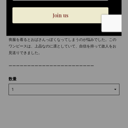
た。
ーVoice 03｜40代 ご購入者様
「喪服迷子を卒業できました。」
喪服を着るとおばさんっぽくなってしまうのが悩みでした。この
ワンピースは、上品なのに凛としていて、自信を持って故人をお
見送りできました。
ーーーーーーーーーーーーーーーーーーーーーーー
数量