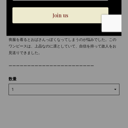
た。
ーVoice 03｜40代 ご購入者様
「喪服迷子を卒業できました。」
喪服を着るとおばさんっぽくなってしまうのが悩みでした。この
ワンピースは、上品なのに凛としていて、自信を持って故人をお
見送りできました。
ーーーーーーーーーーーーーーーーーーーーーーー
数量