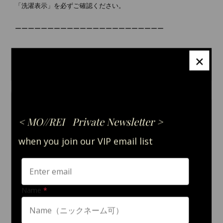
「洗濯表示」を必ずご確認ください。
ーーーーーーーーーーーーーーーーーーーーーーー
＼IN HER VOICE／
×
ーVoice 01｜40代 ご購入者様
「ようやく理想の喪服に出会えました。」
百貨店やネットで何年も探しても、本当に気に入るデザインが見
つかりませんでした。MO//REIに出会い、「これだ」と思えた一
着。いつ何があっても安心して臨めるという気持ちになりまし
た。
ーVoice 02｜50代 ご購入者様
「体型や年齢を問わず、美しく見せてくれます。」
上品で失礼のない装いができるだけでなく、着心地も抜群。デザ
インや素材の美しさに惹かれ、安心して着られる一着になりまし