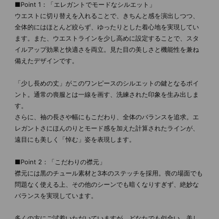
■Point 1：「エレガントでモードなシルエット」
ウエストに切り替えを入れることで、きちんと感を演出しつつ、
全体的にはほとんど絞らず、ゆったりとした着心地を実現してい
ます。また、ウエストラインを少し高めに設定することで、スタ
イルアップ効果と快適さを両立。見た目の美しさと機能性を兼ね
備えたデザインです。
「少し長めの丈」がこのワンピースのシルエットの鍵となるポイ
ント。通常の喪服とは一線を画す、洗練された印象を生み出しま
す。
さらに、袖の長さや幅にもこだわり、全体のバランスを追求。エ
レガントさにほんのりとモード感を加えた計算されたラインが、
遠目にも美しく「悼む」姿を表現します。
■Point 2：「こだわりの襟元」
襟元には黒のチュール素材と3本のステッチを採用。喪の場面でも
問題なく使える上、その他のシーンでも暗くなりすぎず、絶妙な
バランスを実現しています。
多くの方にご試着いただいていますが、どなたでも似合い、美し