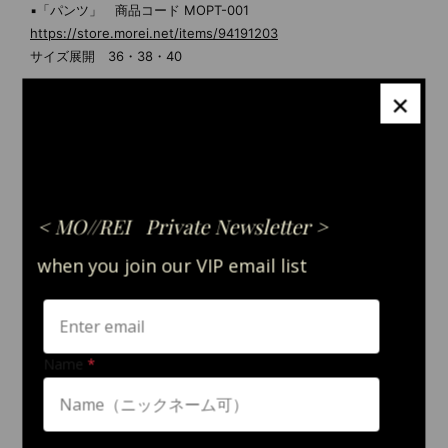
▪「パンツ」 商品コード MOPT-001
https://store.morei.net/items/94191203
サイズ展開 36・38・40
×
▪「コート」 商品コード MOCT-001 ＊素材違い
https://store.morei.net/items/80374090
【 サイズ/ #40 】
着丈・64.6cm
肩幅・39.5cm
バスト・103.5cm
袖丈・45.1cm
裾廻・110.7cm
【 サイズ感の目安 】
MOREI#40サイズは一般的なL～LLサイズに該当いたします。
ほとんどウェストを絞っていないデザインですので、
(バスト)のヌード寸をお測りいただき下記(ゆとり寸)を参考になさ
ってください。
ゆとり寸とは、仕上がり寸（商品サイズ）からご自身のヌード寸