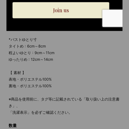
（体のサイズ）を引いたときの値を指します。
(仕上がり寸（商品サイズ）－ヌード寸（体のサイズ）＝着用時の
ゆとり)
*バストゆとり寸
タイトめ : 6cm～8cm
程よいゆとり : 9cm～11cm
ゆったりめ : 12cm～14cm
【 素材 】
表地・ポリエステル100%
裏地・ポリエステル100%
※商品を使用前に、タグ等に記載されている「取り扱い上の注意書
き」、
「洗濯表示」を必ずご確認ください。
数量