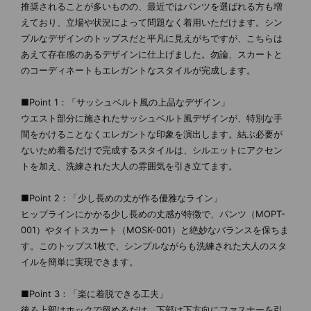
推奨されることが多いものの、最近ではパンツを選ばれる方も増
えており、立場や状況によって問題なく着用いただけます。シン
プルなデザインのトップスだと平凡に見えがちですが、こちらは
あえて存在感のあるデザインに仕上げました。勿論、スカートと
のコーディネートもエレガントなスタイルが完成します。
■Point 1：「サッシュベルト風の上品なデザイン」
ウエスト部分に施されたサッシュベルト風デザインが、特別な手
間をかけることなくエレガントな印象を演出します。結ぶ必要が
ないため着るだけで完成するスタイルは、シルエットにアクセン
トを加え、洗練された大人の雰囲気を引き立てます。
■Point 2：「少し長めの丈が作る優雅なライン」
ヒップラインにかかる少し長めの丈感が特徴で、パンツ（MOPT-
001）やタイトスカート（MOSK-001）と絶妙なバランスを保ちま
す。このトップス1枚で、シンプルながらも洗練された大人のスタ
イルを簡単に実現できます。
■Point 3：「楽に着脱できる工夫」
後ろ上部はホックで留めるだけ、下部は下方向にファスナーを引