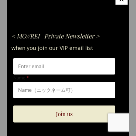
【 ATTENTION 】
▪マグネットを使用しています。ペースメーカー等医療機器を装着
されている方は使用をお控えください
▪小さなお子様やペットの口に入ると唾液でコサージュが型崩れし
ます。手の届かない場所で保管ください。
数量
International shipping available
Add to cart
日本国内にお住まいの方向け