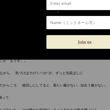
”を通して、大人の感性と品格について、静かに語ります。
りますように。
にか「もう今」」
ながら、 気づけばその“いつか”が、ずっと先延ばしに
だからこそ、 後回しにしてると、着たい服がない。似合う服がない。
感って、
んでおいた」 その静かな自信が、きっとあなたの振る舞いにも