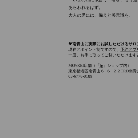
あらわれるはず。
大人の黒には、備えと美意識を。
🖤
南青
山に実際にお試しただけるサロ
現在アポイント制ですので、
予約アプ
一度、お手に取ってご覧いただけます
MO//REI店舗（「jg」ショップ内）
東京都港区南青山６−６−２２TRD南青
03-6778-8189