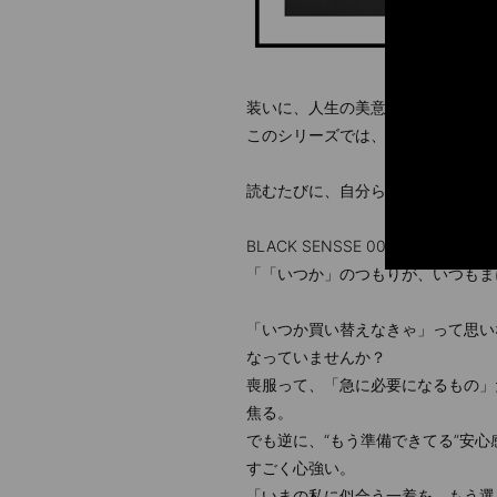
装いに、人生の美意識はにじむ。
このシリーズでは、喪服という“黒
読むたびに、自分らしい黒が見つか
BLACK SENSSE 001
「「いつか」のつもりが、いつもま
「いつか買い替えなきゃ」って思い
なっていませんか？
喪服って、「急に必要になるもの」
焦る。
でも逆に、“もう準備できてる”安心
すごく心強い。
「いまの私に似合う一着を、もう選